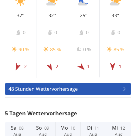
37°
32°
25°
33°
0
0
0
0
90 %
85 %
0 %
85 %
2
2
1
1
48 Stunden Wettervorhersage
5 Tagen Wettervorhersage
Sa
So
Mo
Di
Mi
08
09
10
11
12
Aug
Aug
Aug
Aug
Aug