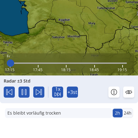
Fr
17:15
17:45
18:15
18:45
19:15
Radar ±3 Std
1x
+3st
Es bleibt vorläufig trocken
2h
24h