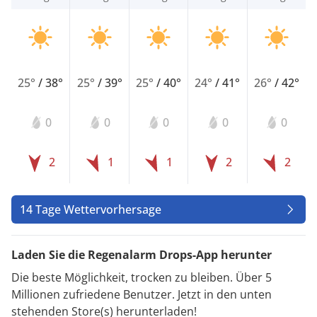
25°
/
38°
25°
/
39°
25°
/
40°
24°
/
41°
26°
/
42°
0
0
0
0
0
2
1
1
2
2
14 Tage Wettervorhersage
Laden Sie die Regenalarm Drops-App herunter
Die beste Möglichkeit, trocken zu bleiben. Über 5
Millionen zufriedene Benutzer. Jetzt in den unten
stehenden Store(s) herunterladen!