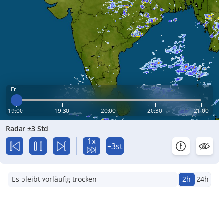
Fr
19:00
19:30
20:00
20:30
21:00
Radar ±3 Std
1x
+3st
Es bleibt vorläufig trocken
2h
24h