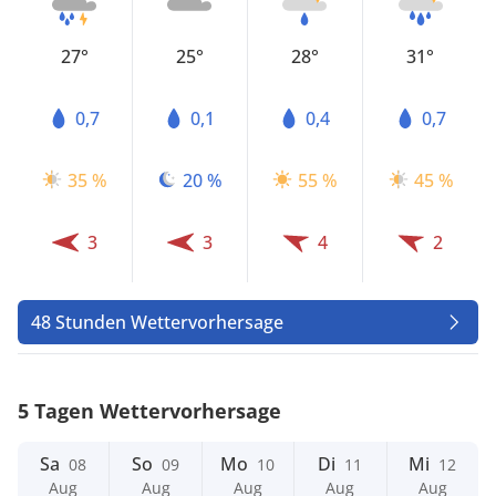
27°
25°
28°
31°
0,7
0,1
0,4
0,7
35 %
20 %
55 %
45 %
3
3
4
2
48 Stunden Wettervorhersage
5 Tagen Wettervorhersage
Sa
So
Mo
Di
Mi
08
09
10
11
12
Aug
Aug
Aug
Aug
Aug