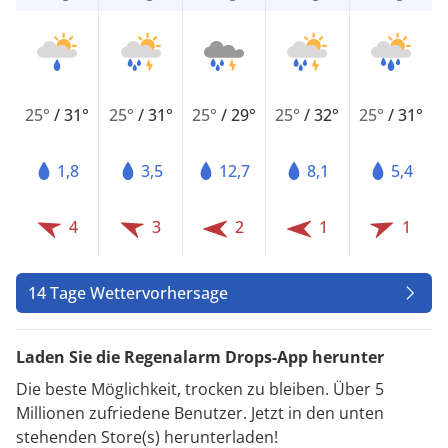
25°
/
31°
25°
/
31°
25°
/
29°
25°
/
32°
25°
/
31°
1,8
3,5
12,7
8,1
5,4
4
3
2
1
1
14 Tage Wettervorhersage
Laden Sie die Regenalarm Drops-App herunter
Die beste Möglichkeit, trocken zu bleiben. Über 5
Millionen zufriedene Benutzer. Jetzt in den unten
stehenden Store(s) herunterladen!