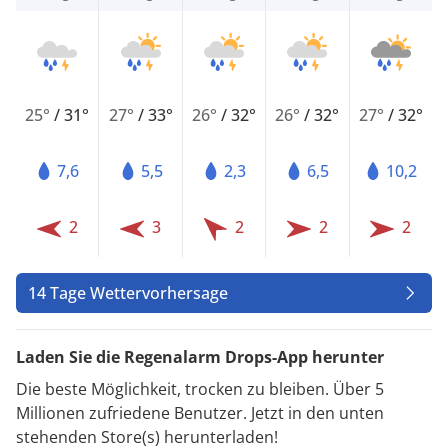
25°
/
31°
27°
/
33°
26°
/
32°
26°
/
32°
27°
/
32°
7,6
5,5
2,3
6,5
10,2
2
3
2
2
2
14 Tage Wettervorhersage
Laden Sie die Regenalarm Drops-App herunter
Die beste Möglichkeit, trocken zu bleiben. Über 5
Millionen zufriedene Benutzer. Jetzt in den unten
stehenden Store(s) herunterladen!