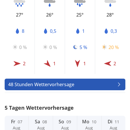
27°
26°
25°
28°
8
0,5
1
0,3
0 %
0 %
5 %
20 %
2
1
1
2
48 Stunden Wettervorhersage
5 Tagen Wettervorhersage
Fr
Sa
So
Mo
Di
07
08
09
10
11
Aug
Aug
Aug
Aug
Aug