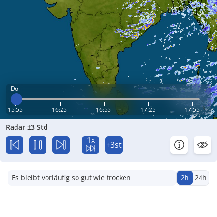
Do
15:55
16:25
16:55
17:25
17:55
Radar ±3 Std
1x
+3st
Es bleibt vorläufig so gut wie trocken
2h
24h