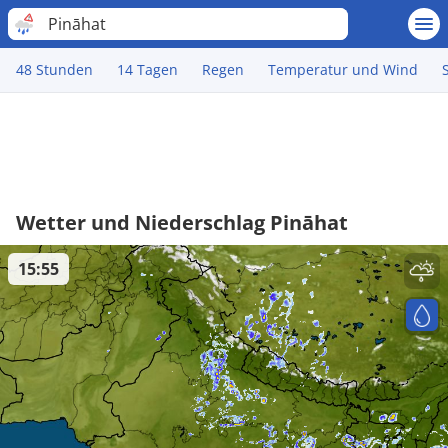
Pināhat
48 Stunden
14 Tagen
Regen
Temperatur und Wind
Wetter und Niederschlag Pināhat
15:55