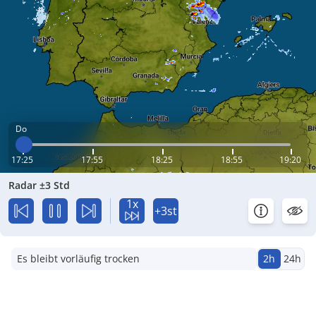
Do
17:25
17:55
18:25
18:55
19:20
Radar ±3 Std
1x
+3st
Es bleibt vorläufig trocken
2h
24h