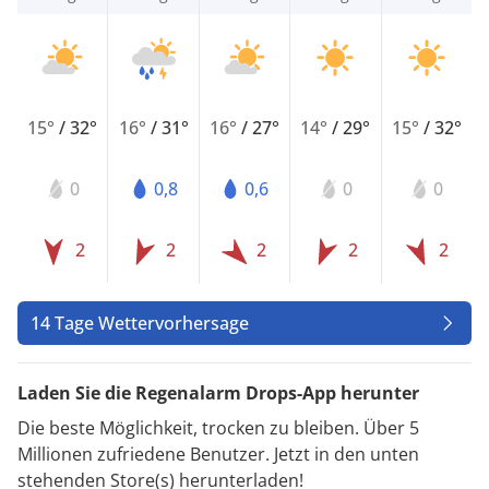
15°
/
32°
16°
/
31°
16°
/
27°
14°
/
29°
15°
/
32°
0
0,8
0,6
0
0
2
2
2
2
2
14 Tage Wettervorhersage
Laden Sie die Regenalarm Drops-App herunter
Die beste Möglichkeit, trocken zu bleiben. Über 5
Millionen zufriedene Benutzer. Jetzt in den unten
stehenden Store(s) herunterladen!