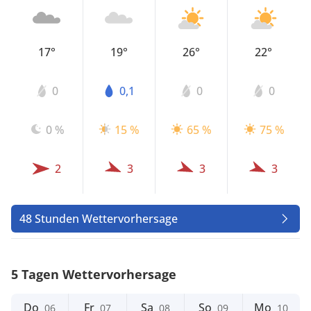
17°
19°
26°
22°
0
0,1
0
0
0 %
15 %
65 %
75 %
2
3
3
3
48 Stunden Wettervorhersage
5 Tagen Wettervorhersage
Do
Fr
Sa
So
Mo
06
07
08
09
10