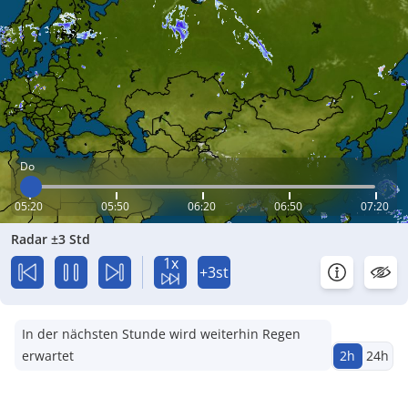
Do
05:20
05:50
06:20
06:50
07:20
Radar ±3 Std
1x
+3st
In der nächsten Stunde wird weiterhin Regen
erwartet
2h
24h