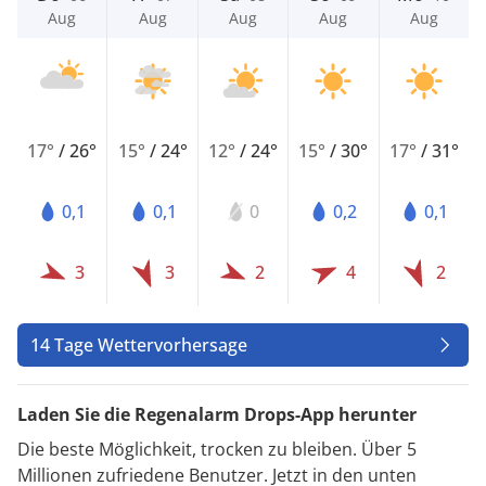
Aug
Aug
Aug
Aug
Aug
17°
/
26°
15°
/
24°
12°
/
24°
15°
/
30°
17°
/
31°
0,1
0,1
0
0,2
0,1
3
3
2
4
2
14 Tage Wettervorhersage
Laden Sie die Regenalarm Drops-App herunter
Die beste Möglichkeit, trocken zu bleiben. Über 5
Millionen zufriedene Benutzer. Jetzt in den unten