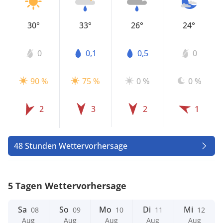
30°
33°
26°
24°
0
0,1
0,5
0
90 %
75 %
0 %
0 %
2
3
2
1
48 Stunden Wettervorhersage
5 Tagen Wettervorhersage
Sa
So
Mo
Di
Mi
08
09
10
11
12
Aug
Aug
Aug
Aug
Aug