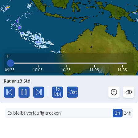
Fr
09:35
10:05
10:35
11:05
11:35
Radar ±3 Std
1x
+3st
Es bleibt vorläufig trocken
2h
24h