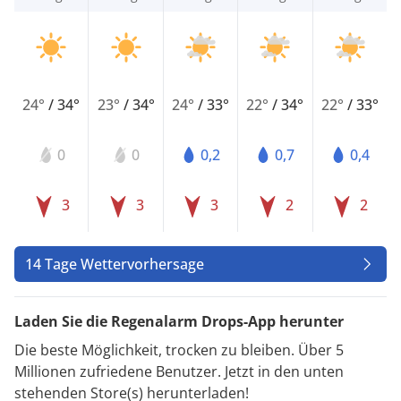
24°
/
34°
23°
/
34°
24°
/
33°
22°
/
34°
22°
/
33°
0
0
0,2
0,7
0,4
3
3
3
2
2
14 Tage Wettervorhersage
Laden Sie die Regenalarm Drops-App herunter
Die beste Möglichkeit, trocken zu bleiben. Über 5
Millionen zufriedene Benutzer. Jetzt in den unten
stehenden Store(s) herunterladen!