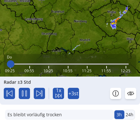
Do
09:25
09:55
10:25
10:55
11:25
11:55
12:25
Radar ±3 Std
1x
+3st
Es bleibt vorläufig trocken
3h
24h