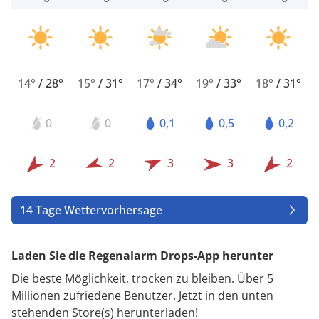
14°
/
28°
15°
/
31°
17°
/
34°
19°
/
33°
18°
/
31°
0
0
0,1
0,5
0,2
2
2
3
3
2
14 Tage Wettervorhersage
Laden Sie die Regenalarm Drops-App herunter
Die beste Möglichkeit, trocken zu bleiben. Über 5
Millionen zufriedene Benutzer. Jetzt in den unten
stehenden Store(s) herunterladen!