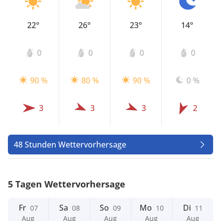
22°
26°
23°
14°
0
0
0
0
90 %
80 %
90 %
0 %
3
3
3
2
48 Stunden Wettervorhersage
5 Tagen Wettervorhersage
Fr
Sa
So
Mo
Di
07
08
09
10
11
Aug
Aug
Aug
Aug
Aug