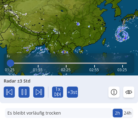
Fr
01:25
01:55
02:25
02:55
03:25
Radar ±3 Std
1x
+3st
Es bleibt vorläufig trocken
2h
24h