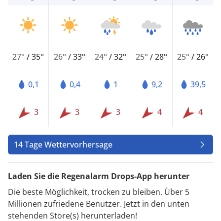
27°
/
35°
26°
/
33°
24°
/
32°
25°
/
28°
25°
/
26°
0,1
0,4
1
9,2
39,5
3
3
3
4
4
14 Tage Wettervorhersage
Laden Sie die Regenalarm Drops-App herunter
Die beste Möglichkeit, trocken zu bleiben. Über 5
Millionen zufriedene Benutzer. Jetzt in den unten
stehenden Store(s) herunterladen!