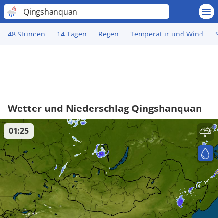
Qingshanquan
48 Stunden
14 Tagen
Regen
Temperatur und Wind
Wetter und Niederschlag Qingshanquan
01:25