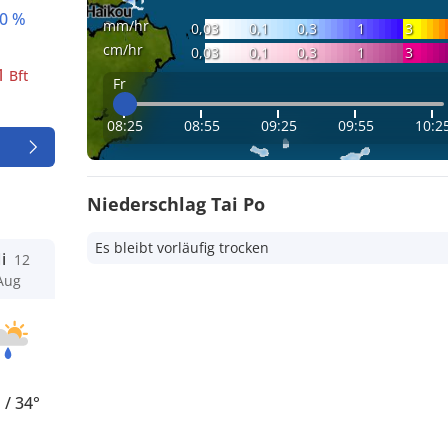
0 %
mm/hr
0,03
0,1
0,3
1
3
cm/hr
0,03
0,1
0,3
1
3
1
Bft
Fr
08:25
08:55
09:25
09:55
10:2
Niederschlag Tai Po
Es bleibt vorläufig trocken
i
12
Aug
°
/
34°