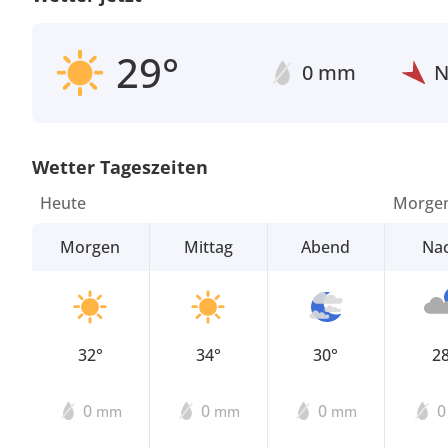
29°
0 mm
Wetter Tageszeiten
Heute
Morge
Morgen
Mittag
Abend
Na
32°
34°
30°
2
0
0
0
mm
mm
mm