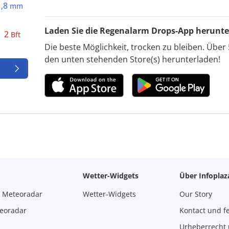
1,8
mm
Laden Sie die Regenalarm Drops-App herunte
2
Bft
Die beste Möglichkeit, trocken zu bleiben. Über 
den unten stehenden Store(s) herunterladen!
Wetter-Widgets
Über Infopla
m Meteoradar
Wetter-Widgets
Our Story
teoradar
Kontact und f
Urheberrecht 