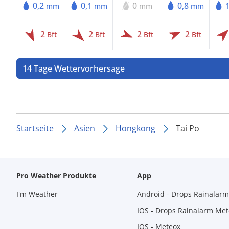
0,2
0,1
0
0,8
mm
mm
mm
mm
2
2
2
2
Bft
Bft
Bft
Bft
14 Tage Wettervorhersage
Startseite
Asien
Hongkong
Tai Po
Pro Weather Produkte
App
I'm Weather
Android - Drops Rainalar
IOS - Drops Rainalarm Me
IOS - Meteox