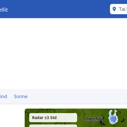
Tai
llit
ind
Sonne
Radar ±3 Std