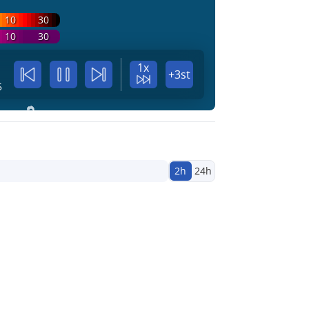
10
30
10
30
1x
+3st
5
2h
24h