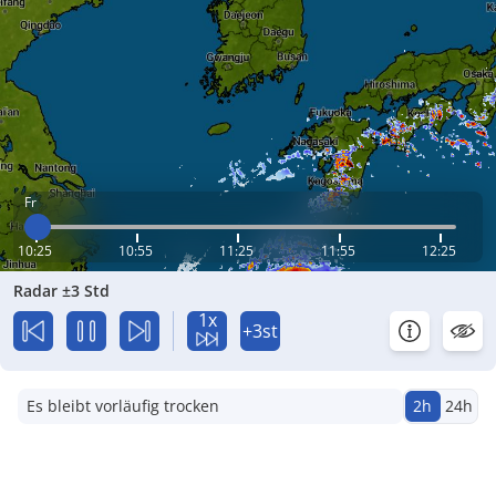
Fr
10:25
10:55
11:25
11:55
12:25
Radar ±3 Std
1x
+3st
Es bleibt vorläufig trocken
2h
24h