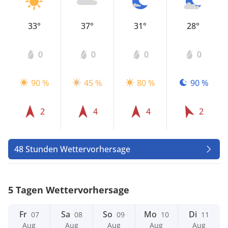
33°
37°
31°
28°
0
0
0
0
90 %
45 %
80 %
90 %
2
4
4
2
48 Stunden Wettervorhersage
5 Tagen Wettervorhersage
Fr
Sa
So
Mo
Di
07
08
09
10
11
Aug
Aug
Aug
Aug
Aug