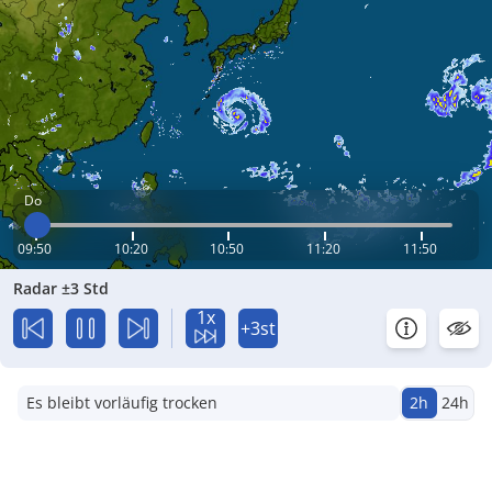
Do
09:50
10:20
10:50
11:20
11:50
Radar ±3 Std
1x
+3st
Es bleibt vorläufig trocken
2h
24h