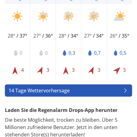
28°
/
37°
27°
/
36°
28°
/
34°
27°
/
34°
26°
/
35°
0
0
0,3
0,7
0,5
4
3
3
3
3
14 Tage Wettervorhersage
Laden Sie die Regenalarm Drops-App herunter
Die beste Möglichkeit, trocken zu bleiben. Über 5
Millionen zufriedene Benutzer. Jetzt in den unten
stehenden Store(s) herunterladen!