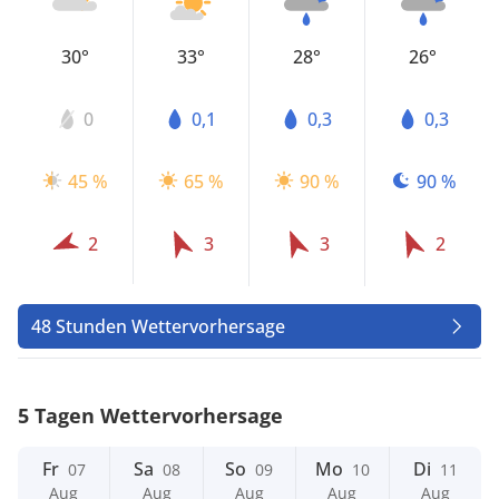
30°
33°
28°
26°
0
0,1
0,3
0,3
45 %
65 %
90 %
90 %
2
3
3
2
48 Stunden Wettervorhersage
5 Tagen Wettervorhersage
Fr
Sa
So
Mo
Di
07
08
09
10
11
Aug
Aug
Aug
Aug
Aug