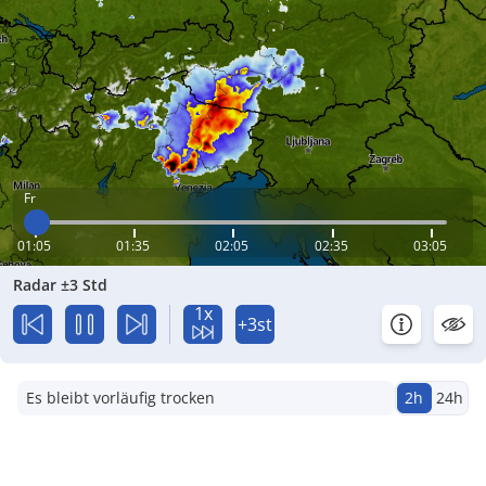
Fr
01:05
01:35
02:05
02:35
03:05
Radar ±3 Std
1x
+3st
Es bleibt vorläufig trocken
2h
24h