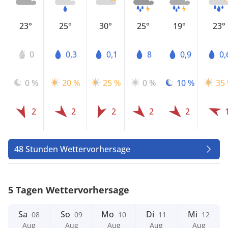
23°
25°
30°
25°
19°
23°
0
0,3
0,1
8
0,9
0,
0 %
20 %
25 %
0 %
10 %
35
2
2
2
2
2
48 Stunden Wettervorhersage
5 Tagen Wettervorhersage
Sa
So
Mo
Di
Mi
08
09
10
11
12
Aug
Aug
Aug
Aug
Aug