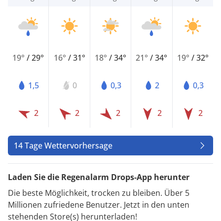
19°
/
29°
16°
/
31°
18°
/
34°
21°
/
34°
19°
/
32°
1,5
0
0,3
2
0,3
2
2
2
2
2
14 Tage Wettervorhersage
Laden Sie die Regenalarm Drops-App herunter
Die beste Möglichkeit, trocken zu bleiben. Über 5
Millionen zufriedene Benutzer. Jetzt in den unten
stehenden Store(s) herunterladen!