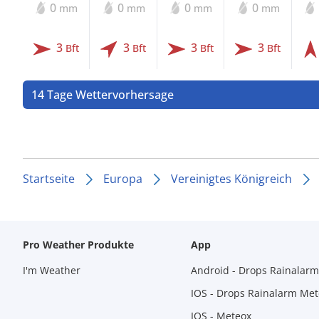
0
0
0
0
mm
mm
mm
mm
3
3
3
3
Bft
Bft
Bft
Bft
14 Tage Wettervorhersage
Startseite
Europa
Vereinigtes Königreich
Pro Weather Produkte
App
I'm Weather
Android - Drops Rainalar
IOS - Drops Rainalarm Me
IOS - Meteox