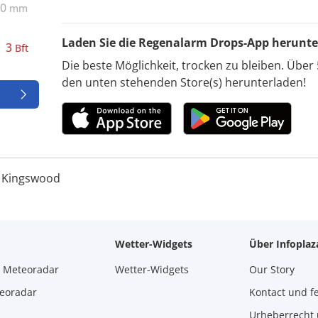
0
mm
Laden Sie die Regenalarm Drops-App herunte
3
Bft
Die beste Möglichkeit, trocken zu bleiben. Über 
den unten stehenden Store(s) herunterladen!
Kingswood
Wetter-Widgets
Über Infopla
m Meteoradar
Wetter-Widgets
Our Story
teoradar
Kontact und f
Urheberrecht 