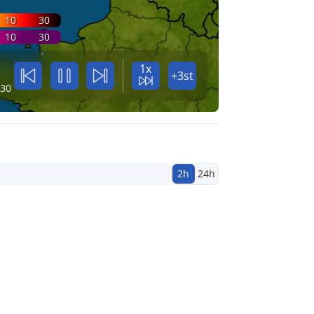
10
30
10
30
1x
+3st
:30
2h
24h