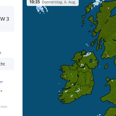
10:35
Donnerstag, 6. Aug.
NW
3
n
cht
1°
0
mm