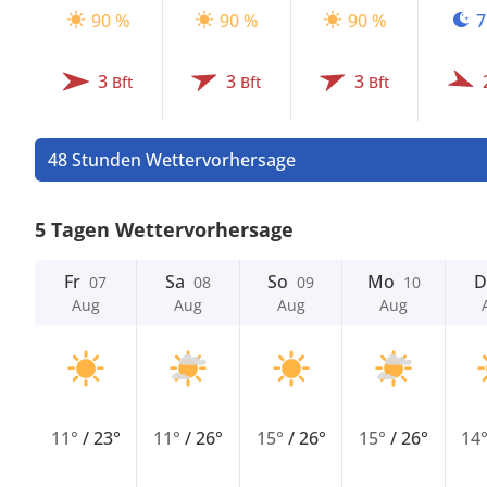
90 %
90 %
90 %
7
3
3
3
Bft
Bft
Bft
48 Stunden Wettervorhersage
5 Tagen Wettervorhersage
Fr
Sa
So
Mo
D
07
08
09
10
Aug
Aug
Aug
Aug
11°
/
23°
11°
/
26°
15°
/
26°
15°
/
26°
14