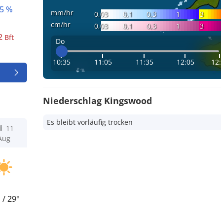
5 %
mm/hr
0,03
0,1
0,3
1
3
cm/hr
0,03
0,1
0,3
1
3
2
Bft
Do
10:35
11:05
11:35
12:05
12
Niederschlag Kingswood
Es bleibt vorläufig trocken
i
11
Aug
°
/
29°