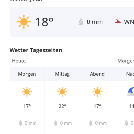
18°
0 mm
W
Wetter Tageszeiten
Heute
Morge
Morgen
Mittag
Abend
Na
17°
22°
17°
1
0
0
0
mm
mm
mm