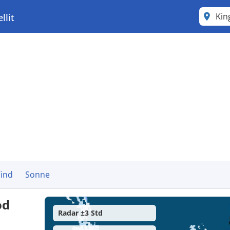
Ki
llit
ind
Sonne
od
Radar ±3 Std