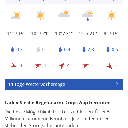
11°
/
19°
10°
/
21°
13°
/
21°
12°
/
21°
9°
/
19°
0,2
0
0,4
2,8
0,6
3
4
4
3
3
14 Tage Wettervorhersage
Laden Sie die Regenalarm Drops-App herunter
Die beste Möglichkeit, trocken zu bleiben. Über 5
Millionen zufriedene Benutzer. Jetzt in den unten
stehenden Store(s) herunterladen!