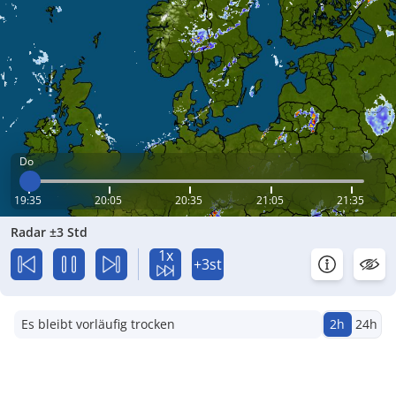
Do
19:35
20:05
20:35
21:05
21:35
Radar ±3 Std
1x
+3st
Es bleibt vorläufig trocken
2h
24h