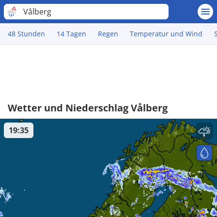
Vålberg
48 Stunden
14 Tagen
Regen
Temperatur und Wind
Wetter und Niederschlag Vålberg
19:35