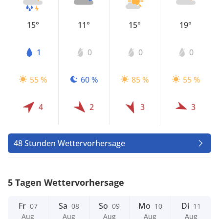
15°
11°
15°
19°
1
0
0
0
55 %
60 %
85 %
55 %
4
2
3
3
48 Stunden Wettervorhersage
5 Tagen Wettervorhersage
Fr
Sa
So
Mo
Di
07
08
09
10
11
Aug
Aug
Aug
Aug
Aug