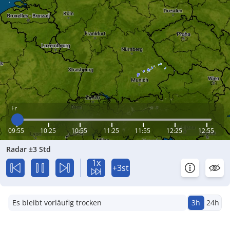
Fr
09:55
10:25
10:55
11:25
11:55
12:25
12:55
Radar ±3 Std
1x
+3st
Es bleibt vorläufig trocken
3h
24h