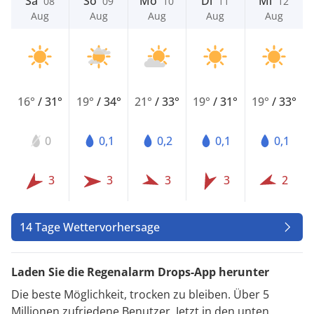
Sa
So
Mo
Di
Mi
08
09
10
11
12
Aug
Aug
Aug
Aug
Aug
16°
/
31°
19°
/
34°
21°
/
33°
19°
/
31°
19°
/
33°
0
0,1
0,2
0,1
0,1
3
3
3
3
2
14 Tage Wettervorhersage
Laden Sie die Regenalarm Drops-App herunter
Die beste Möglichkeit, trocken zu bleiben. Über 5
Millionen zufriedene Benutzer. Jetzt in den unten