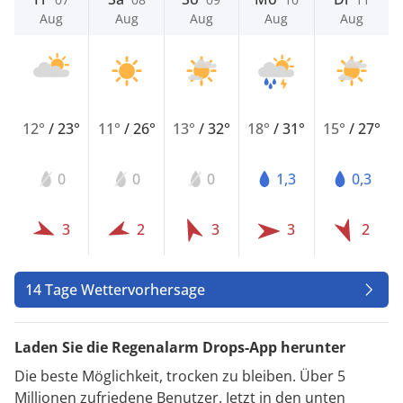
Aug
Aug
Aug
Aug
Aug
12°
/
23°
11°
/
26°
13°
/
32°
18°
/
31°
15°
/
27°
0
0
0
1,3
0,3
3
2
3
3
2
14 Tage Wettervorhersage
Laden Sie die Regenalarm Drops-App herunter
Die beste Möglichkeit, trocken zu bleiben. Über 5
Millionen zufriedene Benutzer. Jetzt in den unten