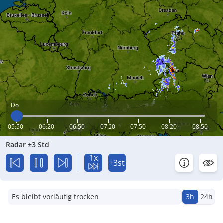
Do
05:50
06:20
06:50
07:20
07:50
08:20
08:50
Radar ±3 Std
1x
+3st
Es bleibt vorläufig trocken
3h
24h