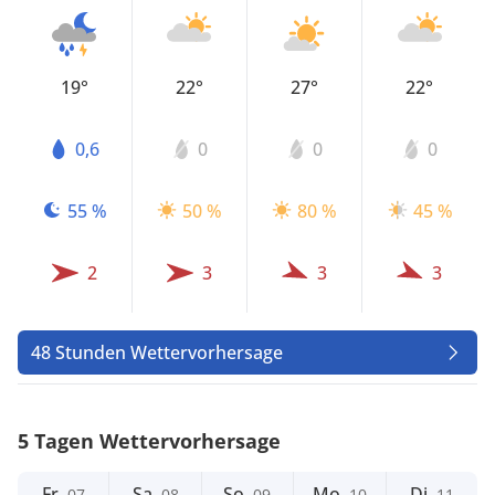
19°
22°
27°
22°
0,6
0
0
0
55 %
50 %
80 %
45 %
2
3
3
3
48 Stunden Wettervorhersage
5 Tagen Wettervorhersage
Fr
Sa
So
Mo
Di
07
08
09
10
11