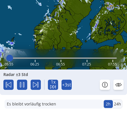
Fr
05:55
06:25
06:55
07:25
07:55
Radar ±3 Std
1x
+3st
Es bleibt vorläufig trocken
2h
24h