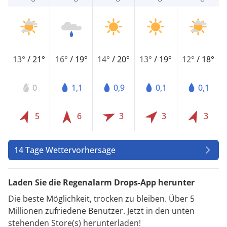
13°
/
21°
16°
/
19°
14°
/
20°
13°
/
19°
12°
/
18°
0
1,1
0,9
0,1
0,1
5
6
3
3
3
14 Tage Wettervorhersage
Laden Sie die Regenalarm Drops-App herunter
Die beste Möglichkeit, trocken zu bleiben. Über 5
Millionen zufriedene Benutzer. Jetzt in den unten
stehenden Store(s) herunterladen!