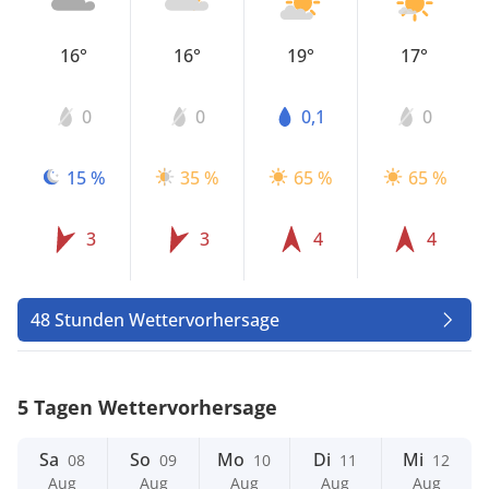
16°
16°
19°
17°
0
0
0,1
0
15 %
35 %
65 %
65 %
3
3
4
4
48 Stunden Wettervorhersage
5 Tagen Wettervorhersage
Sa
So
Mo
Di
Mi
08
09
10
11
12
Aug
Aug
Aug
Aug
Aug