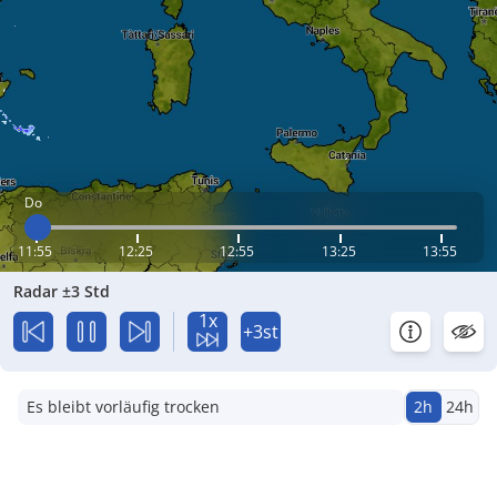
Do
11:55
12:25
12:55
13:25
13:55
Radar ±3 Std
1x
+3st
Es bleibt vorläufig trocken
2h
24h