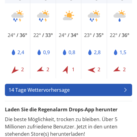
24°
/
36°
22°
/
33°
24°
/
34°
23°
/
35°
22°
/
36°
2,4
0,9
0,8
2,8
1,5
2
2
1
2
2
14 Tage Wettervorhersage
Laden Sie die Regenalarm Drops-App herunter
Die beste Möglichkeit, trocken zu bleiben. Über 5
Millionen zufriedene Benutzer. Jetzt in den unten
stehenden Store(s) herunterladen!