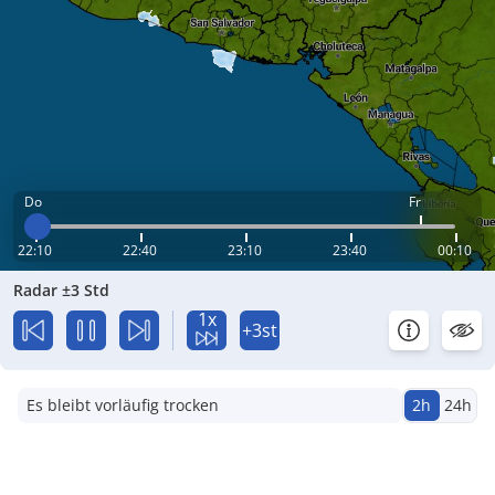
Do
Fr
22:10
22:40
23:10
23:40
00:10
Radar ±3 Std
1x
+3st
Es bleibt vorläufig trocken
2h
24h