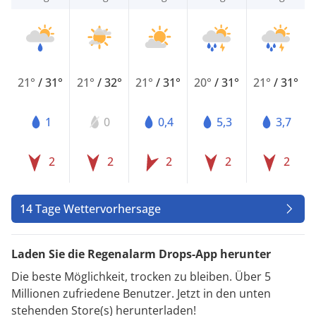
21°
/
31°
21°
/
32°
21°
/
31°
20°
/
31°
21°
/
31°
1
0
0,4
5,3
3,7
2
2
2
2
2
14 Tage Wettervorhersage
Laden Sie die Regenalarm Drops-App herunter
Die beste Möglichkeit, trocken zu bleiben. Über 5
Millionen zufriedene Benutzer. Jetzt in den unten
stehenden Store(s) herunterladen!