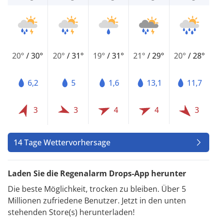
20°
/
30°
20°
/
31°
19°
/
31°
21°
/
29°
20°
/
28°
6,2
5
1,6
13,1
11,7
3
3
4
4
3
14 Tage Wettervorhersage
Laden Sie die Regenalarm Drops-App herunter
Die beste Möglichkeit, trocken zu bleiben. Über 5
Millionen zufriedene Benutzer. Jetzt in den unten
stehenden Store(s) herunterladen!