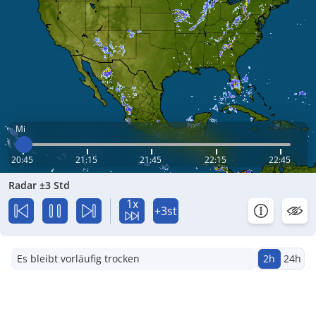
Mi
20:45
21:15
21:45
22:15
22:45
Radar ±3 Std
1x
+3st
Es bleibt vorläufig trocken
2h
24h