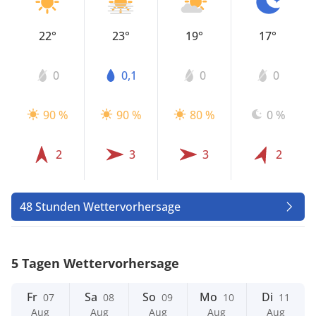
22°
23°
19°
17°
0
0,1
0
0
90 %
90 %
80 %
0 %
2
3
3
2
48 Stunden Wettervorhersage
5 Tagen Wettervorhersage
Fr
Sa
So
Mo
Di
07
08
09
10
11
Aug
Aug
Aug
Aug
Aug