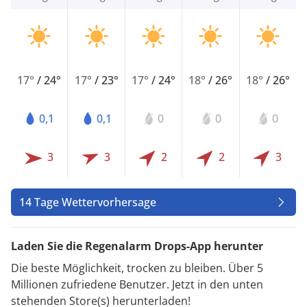
17°
/
24°
17°
/
23°
17°
/
24°
18°
/
26°
18°
/
26°
0,1
0,1
0
0
0
3
3
2
2
3
14 Tage Wettervorhersage
Laden Sie die Regenalarm Drops-App herunter
Die beste Möglichkeit, trocken zu bleiben. Über 5
Millionen zufriedene Benutzer. Jetzt in den unten
stehenden Store(s) herunterladen!