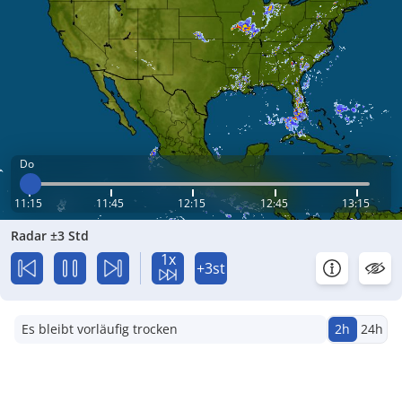
Do
11:15
11:45
12:15
12:45
13:15
Radar ±3 Std
1x
+3st
Es bleibt vorläufig trocken
2h
24h