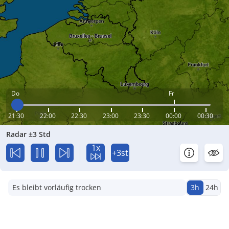
Do
Fr
21:30
22:00
22:30
23:00
23:30
00:00
00:30
Radar ±3 Std
1x
+3st
Es bleibt vorläufig trocken
3h
24h