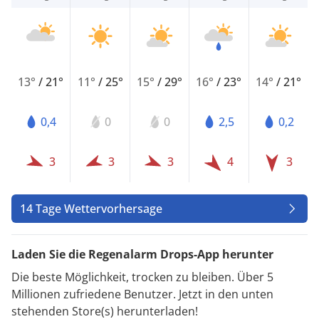
13°
/
21°
11°
/
25°
15°
/
29°
16°
/
23°
14°
/
21°
0,4
0
0
2,5
0,2
3
3
3
4
3
14 Tage Wettervorhersage
Laden Sie die Regenalarm Drops-App herunter
Die beste Möglichkeit, trocken zu bleiben. Über 5
Millionen zufriedene Benutzer. Jetzt in den unten
stehenden Store(s) herunterladen!