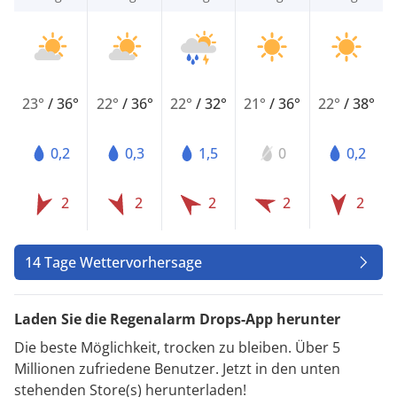
23°
/
36°
22°
/
36°
22°
/
32°
21°
/
36°
22°
/
38°
0,2
0,3
1,5
0
0,2
2
2
2
2
2
14 Tage Wettervorhersage
Laden Sie die Regenalarm Drops-App herunter
Die beste Möglichkeit, trocken zu bleiben. Über 5
Millionen zufriedene Benutzer. Jetzt in den unten
stehenden Store(s) herunterladen!