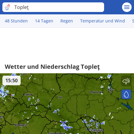
Topleţ
48 Stunden
14 Tagen
Regen
Temperatur und Wind
Wetter und Niederschlag Topleţ
15:50