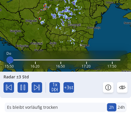
Do
15:50
16:20
16:50
17:20
17:50
Radar ±3 Std
1x
+3st
Es bleibt vorläufig trocken
2h
24h