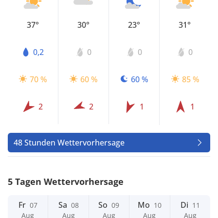
37°
30°
23°
31°
0,2
0
0
0
70 %
60 %
60 %
85 %
2
2
1
1
48 Stunden Wettervorhersage
5 Tagen Wettervorhersage
Fr
Sa
So
Mo
Di
07
08
09
10
11
Aug
Aug
Aug
Aug
Aug