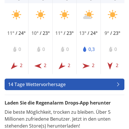
11°
/
24°
10°
/
23°
11°
/
23°
13°
/
24°
9°
/
23°
0
0
0
0,3
0
2
2
2
2
2
14 Tage Wettervorhersage
Laden Sie die Regenalarm Drops-App herunter
Die beste Möglichkeit, trocken zu bleiben. Über 5
Millionen zufriedene Benutzer. Jetzt in den unten
stehenden Store(s) herunterladen!