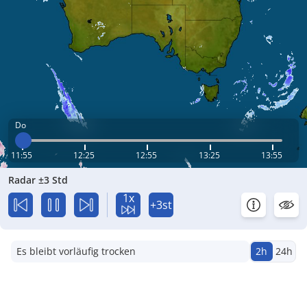
Do
11:55
12:25
12:55
13:25
13:55
Radar ±3 Std
1x
+3st
Es bleibt vorläufig trocken
2h
24h