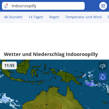
Indooroopilly
48 Stunden
14 Tagen
Regen
Temperatur und Wind
Wetter und Niederschlag Indooroopilly
11:55