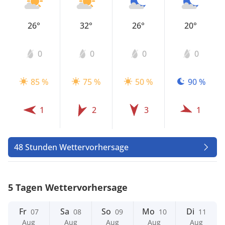
26°
32°
26°
20°
0
0
0
0
85 %
75 %
50 %
90 %
1
2
3
1
48 Stunden Wettervorhersage
5 Tagen Wettervorhersage
Fr
Sa
So
Mo
Di
07
08
09
10
11
Aug
Aug
Aug
Aug
Aug