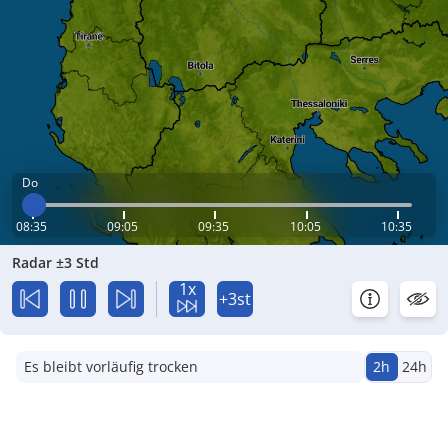
Do
08:35
09:05
09:35
10:05
10:35
Radar ±3 Std
1x
+3st
Es bleibt vorläufig trocken
2h
24h