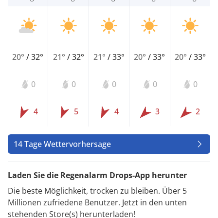
20°
/
32°
21°
/
32°
21°
/
33°
20°
/
33°
20°
/
33°
0
0
0
0
0
4
5
4
3
2
14 Tage Wettervorhersage
Laden Sie die Regenalarm Drops-App herunter
Die beste Möglichkeit, trocken zu bleiben. Über 5
Millionen zufriedene Benutzer. Jetzt in den unten
stehenden Store(s) herunterladen!