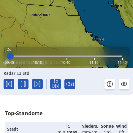
Do
09:40
10:10
10:40
11:10
11:40
Radar ±3 Std
1x
+3st
Top-Standorte
°C
Nieders.
Sonne
Wind
Stadt
min.
/
max.
mm/cm
Std
Bft