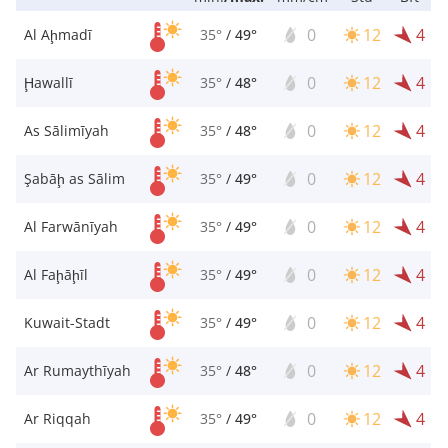
0
12
4
Al Aḩmadī
35°
/
49°
0
12
4
Ḩawallī
35°
/
48°
0
12
4
As Sālimīyah
35°
/
48°
0
12
4
Şabāḩ as Sālim
35°
/
49°
0
12
4
Al Farwānīyah
35°
/
49°
0
12
4
Al Faḩāḩīl
35°
/
49°
0
12
4
Kuwait-Stadt
35°
/
49°
0
12
4
Ar Rumaythīyah
35°
/
48°
0
12
4
Ar Riqqah
35°
/
49°