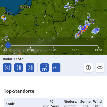
Do
11:40
12:10
12:40
13:10
13:40
Radar ±3 Std
1x
+3st
Top-Standorte
°C
Nieders.
Sonne
Wind
Stadt
min.
/
max.
mm/cm
Std
Bft