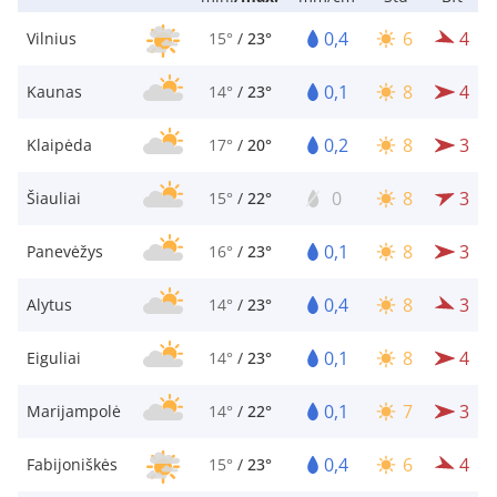
0,4
6
4
Vilnius
15°
/
23°
0,1
8
4
Kaunas
14°
/
23°
0,2
8
3
Klaipėda
17°
/
20°
0
8
3
Šiauliai
15°
/
22°
0,1
8
3
Panevėžys
16°
/
23°
0,4
8
3
Alytus
14°
/
23°
0,1
8
4
Eiguliai
14°
/
23°
0,1
7
3
Marijampolė
14°
/
22°
0,4
6
4
Fabijoniškės
15°
/
23°