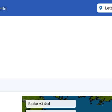
Let
llit
Radar ±3 Std