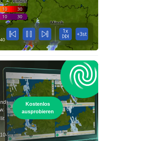
10
30
10
30
1x
+3st
:40
und
Kostenlos
w.
ausprobieren
lit
 10-