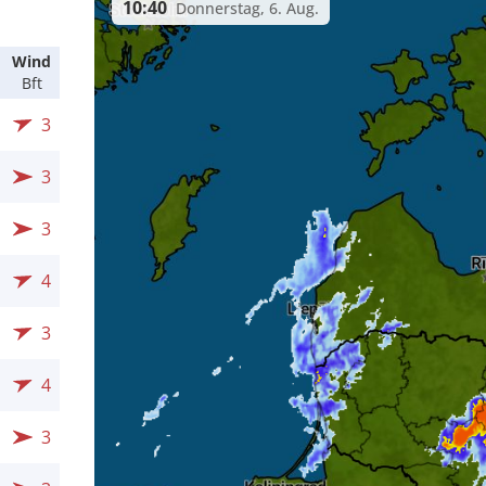
10:40
Donnerstag, 6. Aug.
Wind
Bft
3
3
3
4
3
4
3