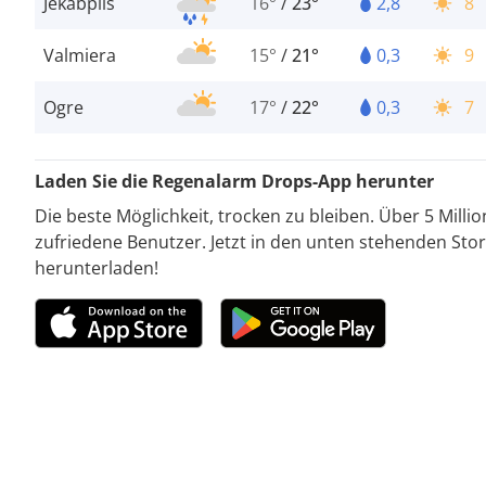
Jēkabpils
16°
/
23°
2,8
8
Valmiera
15°
/
21°
0,3
9
Ogre
17°
/
22°
0,3
7
Laden Sie die Regenalarm Drops-App herunter
Die beste Möglichkeit, trocken zu bleiben. Über 5 Milli
zufriedene Benutzer. Jetzt in den unten stehenden Stor
herunterladen!