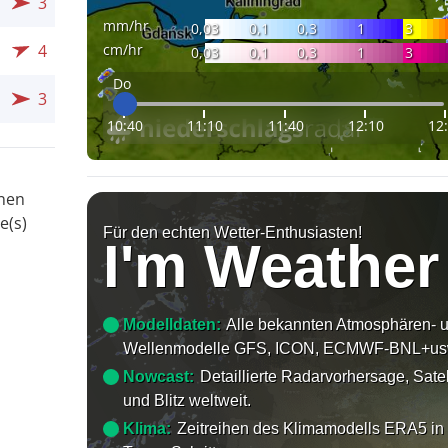
3
mm/hr
0,03
0,1
0,3
1
3
cm/hr
4
0,03
0,1
0,3
1
3
Do
3
10:40
11:10
11:40
12:10
12
onen
e(s)
Für den echten Wetter-Enthusiasten!
I'm Weather
Modelldaten:
Alle bekannten Atmosphären- 
Wellenmodelle GFS, ICON, ECMWF-BNL+us
Nowcast:
Detaillierte Radarvorhersage, Satel
und Blitz weltweit.
Klima:
Zeitreihen des Klimamodells ERA5 in