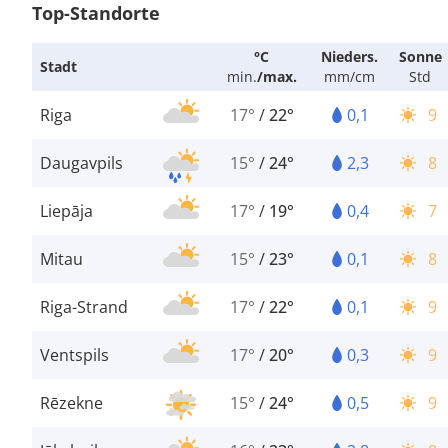
Top-Standorte
°C
Nieders.
Sonne
Stadt
min.
/
max.
mm/cm
Std
Riga
17°
/
22°
0,1
9
Daugavpils
15°
/
24°
2,3
8
Liepāja
17°
/
19°
0,4
7
Mitau
15°
/
23°
0,1
8
Riga-Strand
17°
/
22°
0,1
9
Ventspils
17°
/
20°
0,3
9
Rēzekne
15°
/
24°
0,5
9