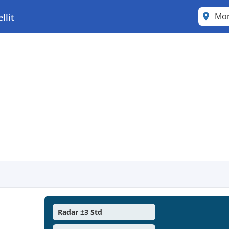
Mon
llit
Radar ±3 Std