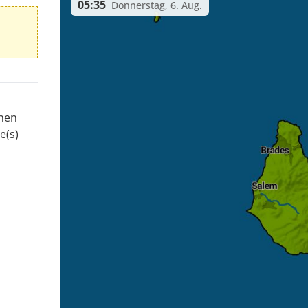
05:35
Donnerstag, 6. Aug.
onen
e(s)