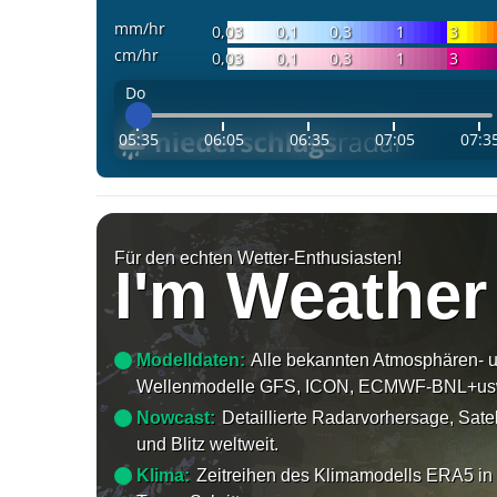
mm/hr
0,03
0,1
0,3
1
3
cm/hr
0,03
0,1
0,3
1
3
Do
05:35
06:05
06:35
07:05
07:3
Für den echten Wetter-Enthusiasten!
I'm Weather
Modelldaten:
Alle bekannten Atmosphären- 
Wellenmodelle GFS, ICON, ECMWF-BNL+us
Nowcast:
Detaillierte Radarvorhersage, Satel
und Blitz weltweit.
Klima:
Zeitreihen des Klimamodells ERA5 in