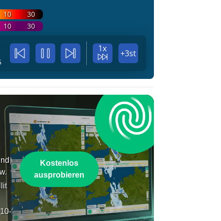
10
30
10
30
1x
+3st
5
und
Kostenlos
w.
ausprobieren
lit
 10-