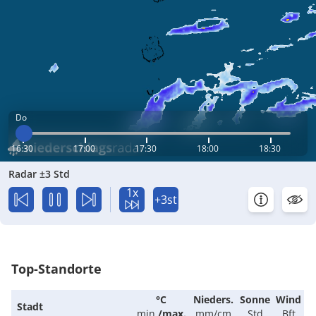
Do
16:30
17:00
17:30
18:00
18:30
Radar ±3 Std
1x
+3st
Top-Standorte
°C
Nieders.
Sonne
Wind
Stadt
min.
/
max.
mm/cm
Std
Bft