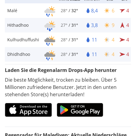
8,4
6
4
Malé
28°
/
32°
3,8
9
4
Hithadhoo
27°
/
31°
11
4
4
Kulhudhuffushi
28°
/
31°
11
4
4
Dhidhdhoo
28°
/
31°
Laden Sie die Regenalarm Drops-App herunter
Die beste Möglichkeit, trocken zu bleiben. Über 5
Millionen zufriedene Benutzer. Jetzt in den unten
stehenden Store(s) herunterladen!
Regenradar für Malediven: Aktuelle Niederschläge