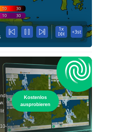
10
30
10
30
1x
+3st
5
und
Kostenlos
w.
ausprobieren
lit
 10-