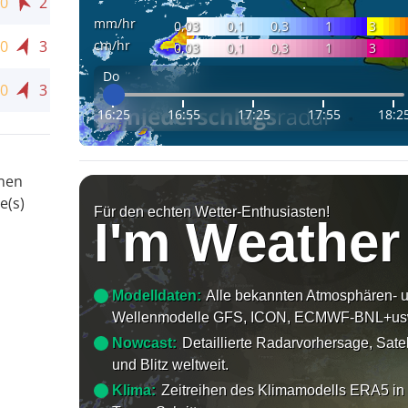
0
2
mm/hr
0,03
0,1
0,3
1
3
cm/hr
0
3
0,03
0,1
0,3
1
3
Do
0
3
16:25
16:55
17:25
17:55
18:2
onen
e(s)
Für den echten Wetter-Enthusiasten!
I'm Weather
Modelldaten:
Alle bekannten Atmosphären- 
Wellenmodelle GFS, ICON, ECMWF-BNL+us
Nowcast:
Detaillierte Radarvorhersage, Satel
und Blitz weltweit.
Klima:
Zeitreihen des Klimamodells ERA5 in