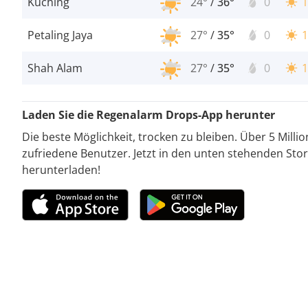
Kuching
24°
/
36°
0
1
Petaling Jaya
27°
/
35°
0
1
Shah Alam
27°
/
35°
0
1
Laden Sie die Regenalarm Drops-App herunter
Die beste Möglichkeit, trocken zu bleiben. Über 5 Milli
zufriedene Benutzer. Jetzt in den unten stehenden Stor
herunterladen!