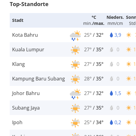
Top-Standorte
°C
Nieders.
Son
Stadt
min.
/
max.
mm/cm
Std
Kota Bahru
25°
/
32°
3,9
Kuala Lumpur
27°
/
35°
0
1
Klang
27°
/
35°
0
1
Kampung Baru Subang
28°
/
35°
0
1
Johor Bahru
27°
/
32°
1,5
Subang Jaya
27°
/
35°
0
1
Ipoh
25°
/
34°
0,2