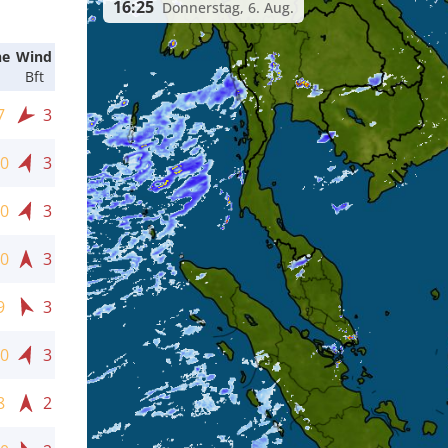
16:25
Donnerstag, 6. Aug.
ne
Wind
Bft
7
3
0
3
0
3
0
3
9
3
0
3
8
2