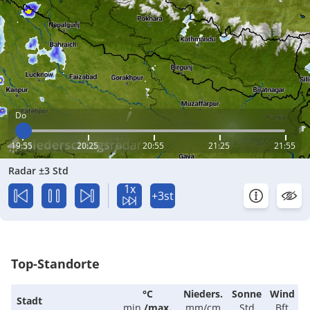
Do
19:55
20:25
20:55
21:25
21:55
Radar ±3 Std
1x
+3st
Top-Standorte
°C
Nieders.
Sonne
Wind
Stadt
min.
/
max.
mm/cm
Std
Bft