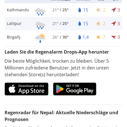
15
2
3
Kathmandu
21°
/
25°
15
2
3
Lalitpur
21°
/
25°
1,4
7
3
Birgañj
26°
/
30°
Laden Sie die Regenalarm Drops-App herunter
Die beste Möglichkeit, trocken zu bleiben. Über 5
Millionen zufriedene Benutzer. Jetzt in den unten
stehenden Store(s) herunterladen!
Regenradar für Nepal: Aktuelle Niederschläge und
Prognosen