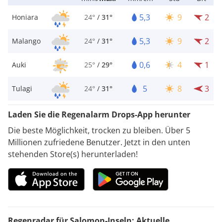
5,3
9
2
Honiara
24°
/
31°
5,3
9
2
Malango
24°
/
31°
0,6
4
1
Auki
25°
/
29°
5
8
3
Tulagi
24°
/
31°
Laden Sie die Regenalarm Drops-App herunter
Die beste Möglichkeit, trocken zu bleiben. Über 5
Millionen zufriedene Benutzer. Jetzt in den unten
stehenden Store(s) herunterladen!
Regenradar für Salomon-Inseln: Aktuelle