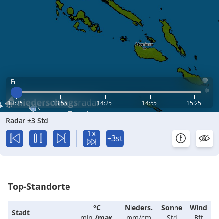
Fr
13:25
13:55
14:25
14:55
15:25
Radar ±3 Std
1x
+3st
Top-Standorte
°C
Nieders.
Sonne
Wind
Stadt
min.
/
max.
mm/cm
Std
Bft