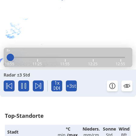
Fr
10:55
11:25
11:55
12:25
12:55
Radar ±3 Std
1x
+3st
Top-Standorte
°C
Nieders.
Sonne
Wind
Stadt
min.
/
max.
mm/cm
Std
Bft