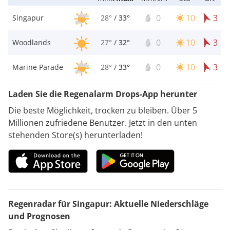
0
10
3
Singapur
28°
/
33°
0
10
3
Woodlands
27°
/
32°
0
10
3
Marine Parade
28°
/
33°
Laden Sie die Regenalarm Drops-App herunter
Die beste Möglichkeit, trocken zu bleiben. Über 5
Millionen zufriedene Benutzer. Jetzt in den unten
stehenden Store(s) herunterladen!
Regenradar für Singapur: Aktuelle Niederschläge
und Prognosen