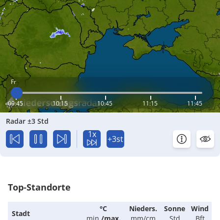
Fr
09:45
10:15
10:45
11:15
11:45
Radar ±3 Std
1x
+3st
Top-Standorte
°C
Nieders.
Sonne
Wind
Stadt
min.
/
max.
mm/cm
Std
Bft