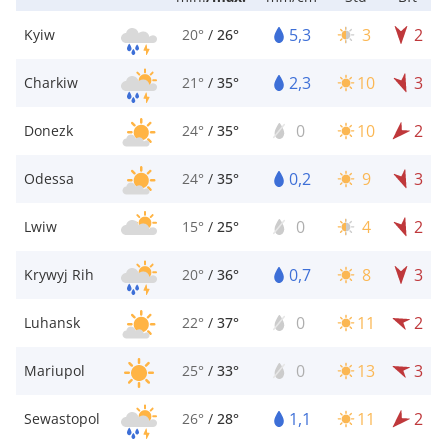
5,3
3
2
Kyiw
20°
/
26°
2,3
10
3
Charkiw
21°
/
35°
0
10
2
Donezk
24°
/
35°
0,2
9
3
Odessa
24°
/
35°
0
4
2
Lwiw
15°
/
25°
0,7
8
3
Krywyj Rih
20°
/
36°
0
11
2
Luhansk
22°
/
37°
0
13
3
Mariupol
25°
/
33°
1,1
11
2
Sewastopol
26°
/
28°