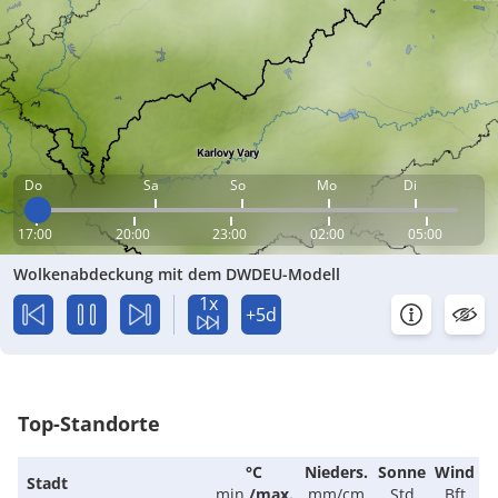
Do
Sa
So
Mo
Di
17:00
20:00
23:00
02:00
05:00
Wolkenabdeckung mit dem DWDEU-Modell
1x
+5d
Top-Standorte
°C
Nieders.
Sonne
Wind
Stadt
min.
/
max.
mm/cm
Std
Bft