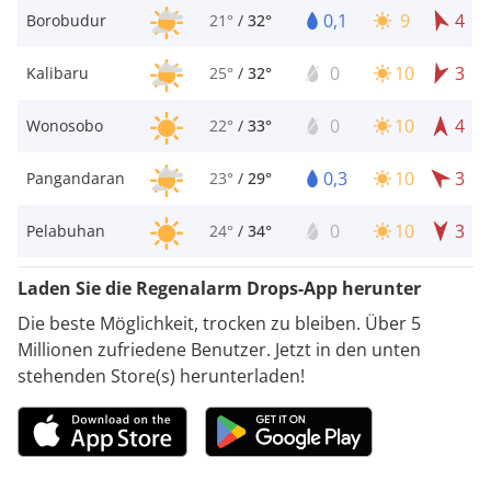
0,1
9
4
Borobudur
21°
/
32°
0
10
3
Kalibaru
25°
/
32°
0
10
4
Wonosobo
22°
/
33°
0,3
10
3
Pangandaran
23°
/
29°
0
10
3
Pelabuhan
24°
/
34°
Laden Sie die Regenalarm Drops-App herunter
Die beste Möglichkeit, trocken zu bleiben. Über 5
Millionen zufriedene Benutzer. Jetzt in den unten
stehenden Store(s) herunterladen!