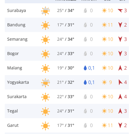
0
10
3
Surabaya
25°
/
34°
0
11
2
Bandung
17°
/
31°
0
10
3
Semarang
24°
/
34°
0
10
3
Bogor
24°
/
33°
0,1
10
2
Malang
19°
/
30°
0,1
9
4
Yogyakarta
21°
/
32°
0
10
4
Surakarta
22°
/
33°
0
10
3
Tegal
24°
/
31°
0
11
2
Garut
17°
/
31°