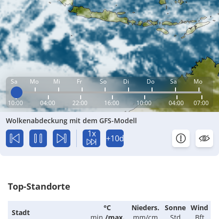
Sa
Mo
Mi
Fr
So
Di
Do
Sa
Mo
10:00
04:00
22:00
16:00
10:00
04:00
07:00
Wolkenabdeckung mit dem GFS-Modell
1x
+10d
Top-Standorte
°C
Nieders.
Sonne
Wind
Stadt
min.
/
max.
mm/cm
Std
Bft