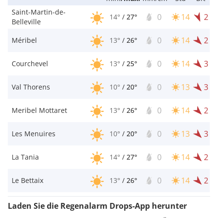
Saint-Martin-de-
0
14
2
14°
/
27°
Belleville
0
14
2
Méribel
13°
/
26°
0
14
3
Courchevel
13°
/
25°
0
13
3
Val Thorens
10°
/
20°
0
14
2
Meribel Mottaret
13°
/
26°
0
13
3
Les Menuires
10°
/
20°
0
14
2
La Tania
14°
/
27°
0
14
2
Le Bettaix
13°
/
26°
Laden Sie die Regenalarm Drops-App herunter