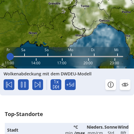
Fr
Sa
So
Mo
Di
Mi
11:00
14:00
17:00
20:00
23:00
Wolkenabdeckung mit dem DWDEU-Modell
1x
+5d
Top-Standorte
°C
Nieders.
Sonne
Wind
Stadt
min.
/
max.
mm/cm
Std
Bft