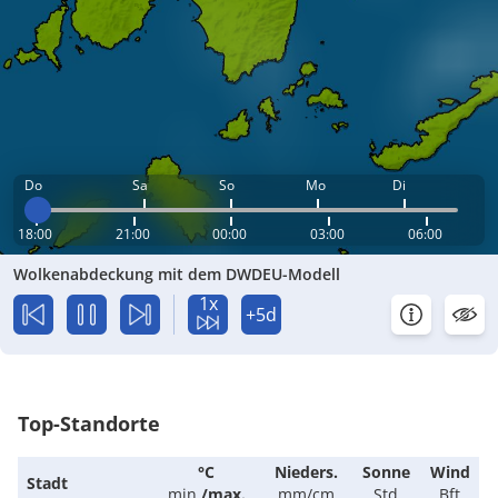
Do
Sa
So
Mo
Di
18:00
21:00
00:00
03:00
06:00
Wolkenabdeckung mit dem DWDEU-Modell
1x
+5d
Top-Standorte
°C
Nieders.
Sonne
Wind
Stadt
min.
/
max.
mm/cm
Std
Bft