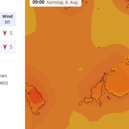
09:00
Samstag, 8. Aug.
Wind
Bft
5
5
onen
e(s)