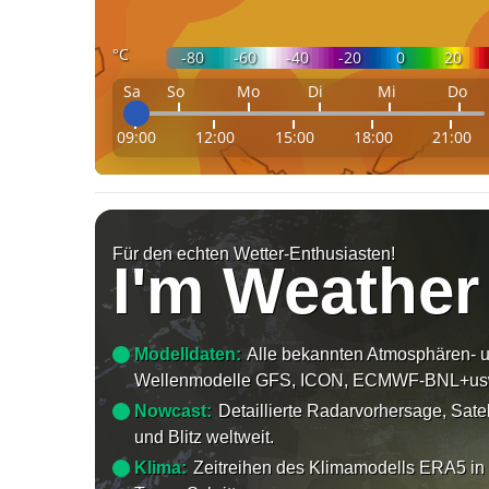
°C
-80
-60
-40
-20
0
20
Sa
So
Mo
Di
Mi
Do
09:00
12:00
15:00
18:00
21:00
Für den echten Wetter-Enthusiasten!
I'm Weather
Modelldaten:
Alle bekannten Atmosphären- 
Wellenmodelle GFS, ICON, ECMWF-BNL+us
Nowcast:
Detaillierte Radarvorhersage, Satel
und Blitz weltweit.
Klima:
Zeitreihen des Klimamodells ERA5 in