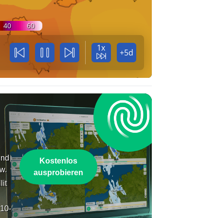
40
60
1x
+5d
und
Kostenlos
w.
ausprobieren
lit
 10-