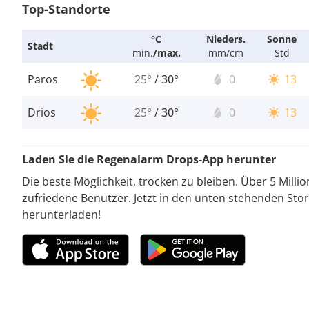
Top-Standorte
°C
Nieders.
Sonne
Stadt
min.
/
max.
mm/cm
Std
Paros
25°
/
30°
0
13
Drios
25°
/
30°
0
13
Laden Sie die Regenalarm Drops-App herunter
Die beste Möglichkeit, trocken zu bleiben. Über 5 Milli
zufriedene Benutzer. Jetzt in den unten stehenden Stor
herunterladen!