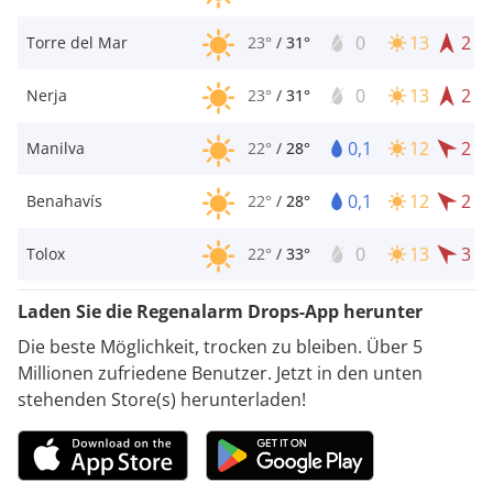
0
13
2
Torre del Mar
23°
/
31°
0
13
2
Nerja
23°
/
31°
0,1
12
2
Manilva
22°
/
28°
0,1
12
2
Benahavís
22°
/
28°
0
13
3
Tolox
22°
/
33°
Laden Sie die Regenalarm Drops-App herunter
Die beste Möglichkeit, trocken zu bleiben. Über 5
Millionen zufriedene Benutzer. Jetzt in den unten
stehenden Store(s) herunterladen!