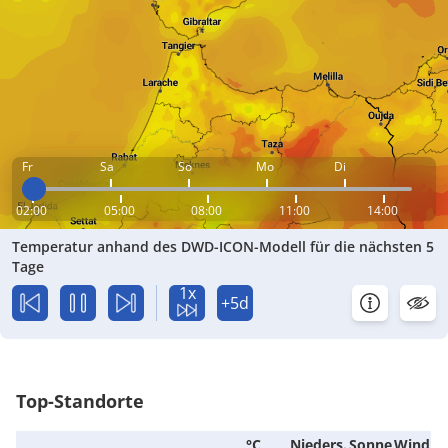
Fr
Sa
So
Mo
Di
02:00
05:00
08:00
11:00
14:00
Temperatur anhand des DWD-ICON-Modell für die nächsten 5
Tage
1x
+5d
Top-Standorte
°C
Nieders.
Sonne
Wind