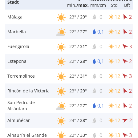
Stadt
min.
/
max.
mm/cm
Std
Bft
0
12
2
Málaga
23°
/
29°
0,1
12
2
Marbella
22°
/
27°
0
12
3
Fuengirola
22°
/
31°
0,1
12
2
Estepona
22°
/
28°
0
12
3
Torremolinos
22°
/
31°
0
12
2
Rincón de la Victoria
23°
/
29°
San Pedro de
0,1
12
2
22°
/
27°
Alcántara
0
12
2
Almuñécar
24°
/
28°
0
13
3
Alhaurín el Grande
22°
/
33°