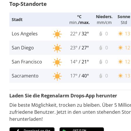
Top-Standorte
°C
Nieders.
Sonne
Stadt
min.
/
max.
mm/cm
Std
Los Angeles
22°
/
32°
0
13
San Diego
23°
/
27°
0
12
San Francisco
14°
/
21°
0
12
Sacramento
17°
/
40°
0
13
Laden Sie die Regenalarm Drops-App herunter
Die beste Möglichkeit, trocken zu bleiben. Über 5 Milli
zufriedene Benutzer. Jetzt in den unten stehenden Stor
herunterladen!