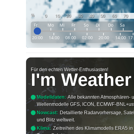
%
0
10
20
30
40
50
60
70
Fr
Mo
Mi
Fr
So
Di
Do
Sa
20:00
14:00
08:00
02:00
20:00
14:00
17
Für den echten Wetter-Enthusiasten!
I'm Weather
Modelldaten:
Alle bekannten Atmosphären- 
Wellenmodelle GFS, ICON, ECMWF-BNL+us
Nowcast:
Detaillierte Radarvorhersage, Satel
und Blitz weltweit.
Klima:
Zeitreihen des Klimamodells ERA5 in