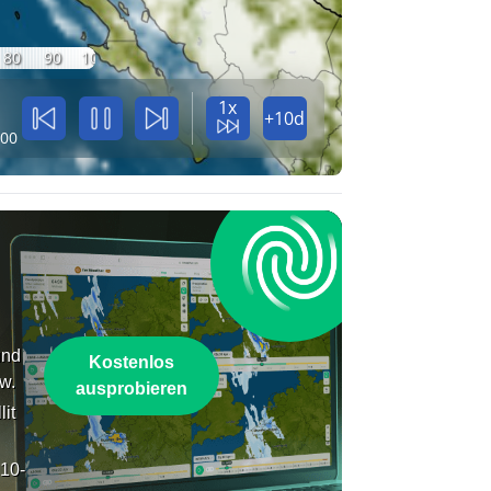
80
90
100
1x
+10d
:00
und
Kostenlos
w.
ausprobieren
lit
 10-