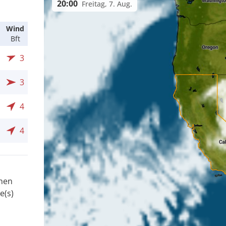
20:00
Freitag, 7. Aug.
Wind
Bft
3
3
4
4
onen
e(s)