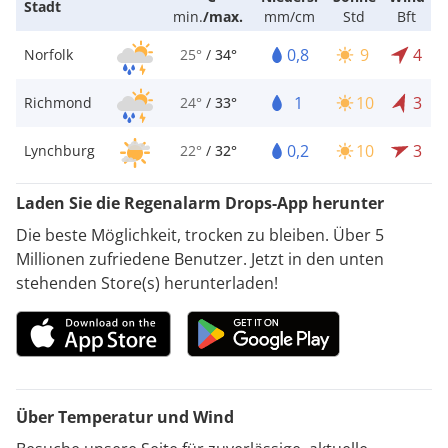
Stadt
min.
/
max.
mm/cm
Std
Bft
0,8
9
4
Norfolk
25°
/
34°
1
10
3
Richmond
24°
/
33°
0,2
10
3
Lynchburg
22°
/
32°
Laden Sie die Regenalarm Drops-App herunter
Die beste Möglichkeit, trocken zu bleiben. Über 5
Millionen zufriedene Benutzer. Jetzt in den unten
stehenden Store(s) herunterladen!
Über Temperatur und Wind