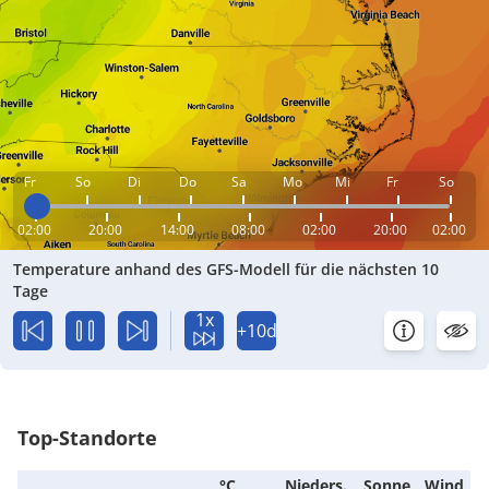
Fr
So
Di
Do
Sa
Mo
Mi
Fr
So
02:00
20:00
14:00
08:00
02:00
20:00
02:00
Temperature anhand des GFS-Modell für die nächsten 10
Tage
1x
+10d
Top-Standorte
°C
Nieders.
Sonne
Wind