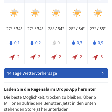
27°
/
34°
27°
/
34°
28°
/
34°
28°
/
34°
27°
/
33°
0,1
0,2
0
0,3
0,9
2
2
2
2
3
14 Tage Wettervorhersage
Laden Sie die Regenalarm Drops-App herunter
Die beste Möglichkeit, trocken zu bleiben. Über 5
Millionen zufriedene Benutzer. Jetzt in den unten
stehenden Store(s) herunterladen!