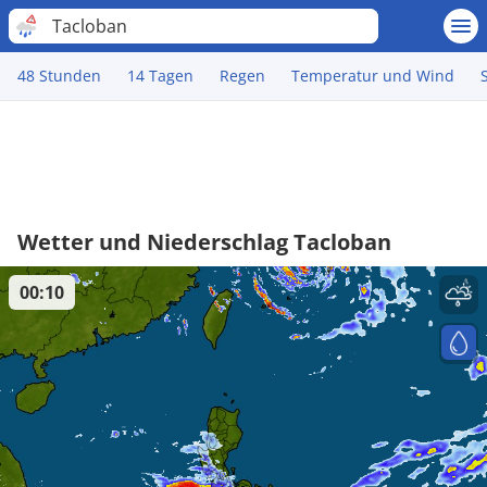
Tacloban
48 Stunden
14 Tagen
Regen
Temperatur und Wind
Wetter und Niederschlag Tacloban
00:10