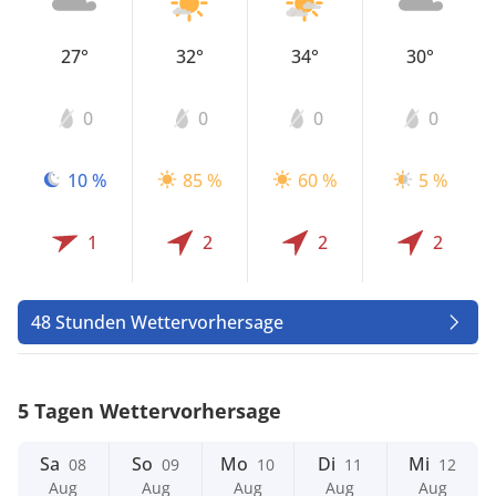
27°
32°
34°
30°
0
0
0
0
10 %
85 %
60 %
5 %
1
2
2
2
48 Stunden Wettervorhersage
5 Tagen Wettervorhersage
Sa
So
Mo
Di
Mi
08
09
10
11
12
Aug
Aug
Aug
Aug
Aug