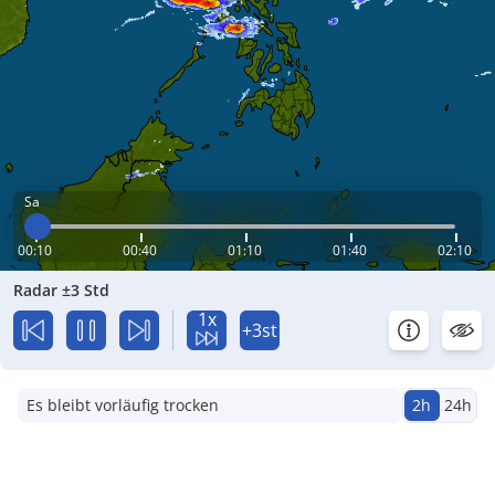
Sa
00:10
00:40
01:10
01:40
02:10
Radar ±3 Std
1x
+3st
Es bleibt vorläufig trocken
2h
24h