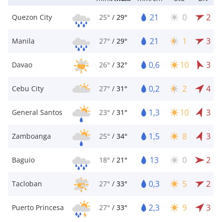
21
0
2
Quezon City
25°
/
29°
21
1
3
Manila
27°
/
29°
0,6
10
3
Davao
26°
/
32°
0,2
2
4
Cebu City
27°
/
31°
1,3
10
3
General Santos
23°
/
31°
1,5
8
3
Zamboanga
25°
/
34°
13
0
2
Baguio
18°
/
21°
0,3
5
2
Tacloban
27°
/
33°
2,3
9
3
Puerto Princesa
27°
/
33°