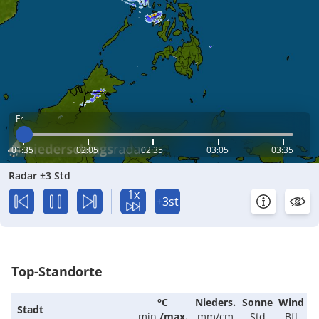
Fr
01:35
02:05
02:35
03:05
03:35
Radar ±3 Std
1x
+3st
Top-Standorte
°C
Nieders.
Sonne
Wind
Stadt
min.
/
max.
mm/cm
Std
Bft