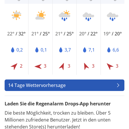
22°
/
32°
21°
/
25°
21°
/
25°
20°
/
22°
19°
/
20°
0,2
0,1
3,7
7,1
6,6
2
3
3
3
3
14 Tage Wettervorhersage
Laden Sie die Regenalarm Drops-App herunter
Die beste Möglichkeit, trocken zu bleiben. Über 5
Millionen zufriedene Benutzer. Jetzt in den unten
stehenden Store(s) herunterladen!