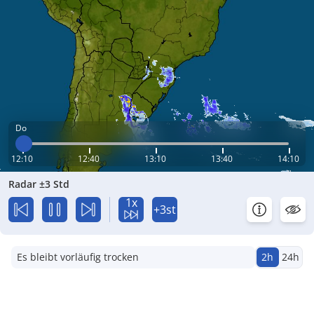
Do
12:10
12:40
13:10
13:40
14:10
Radar ±3 Std
1x
+3st
Es bleibt vorläufig trocken
2h
24h